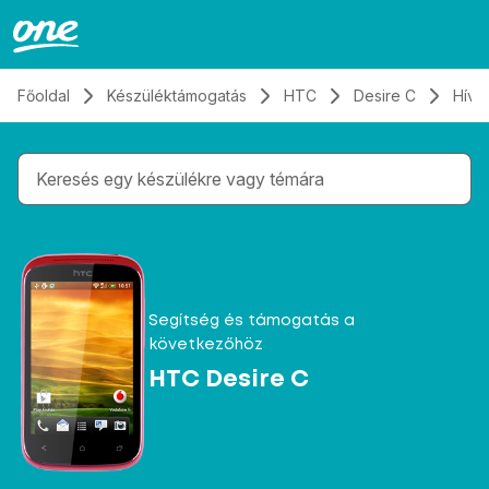
Átugrás, tovább a tartalomhoz
Főoldal
Készüléktámogatás
HTC
Desire C
Hívá
Gépelés közben megjelennek a keresési javaslatok 
Segítség és támogatás a
következőhöz
HTC Desire C