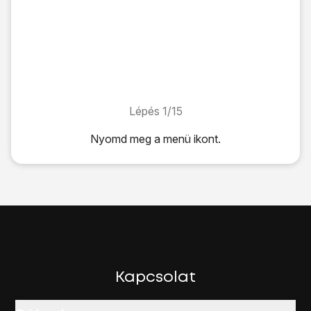
Lépés 1/15
Lépés 1/15
Nyomd meg
a menü ikont
.
Nyomd meg
a menü ikont
.
Válaszd a
Beállítások
lehetőséget.
Válaszd a
Mobilhálózat
lehetőséget.
Válaszd a
Hálózati szolgáltatók
lehetőséget.
Az alábbi lehetőségek közül választhatsz:
Kézi hálózatválasztás, lásd 2a.
Automatikus hálózatválasztás, lásd 2b.
Válaszd a
Hálózatok keresése
lehetőséget.
Kapcsolat
Várj egy pillanatot, amíg a telefon az elérhető hálózatokat k
Ekkor megjelenik a kijelzőn az elérhető hálózatok listája.