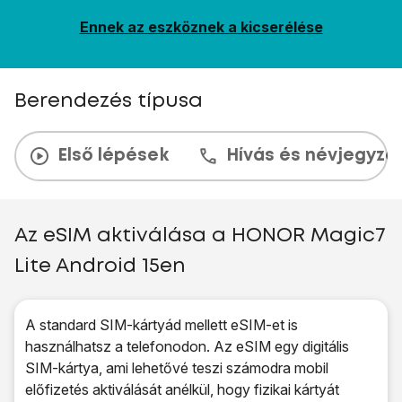
Ennek az eszköznek a kicserélése
Berendezés típusa
Első lépések
Hívás és névjegyzé
Az eSIM aktiválása a HONOR Magic7
Lite Android 15en
A standard SIM-kártyád mellett eSIM-et is
használhatsz a telefonodon. Az eSIM egy digitális
SIM-kártya, ami lehetővé teszi számodra mobil
előfizetés aktiválását anélkül, hogy fizikai kártyát