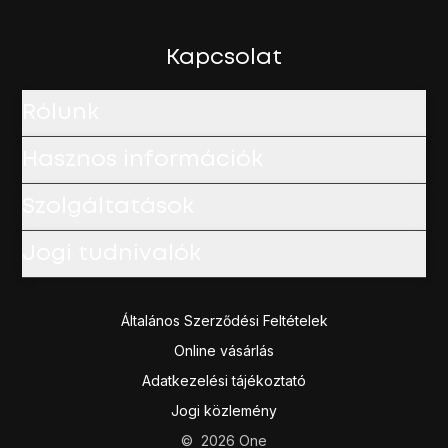
Válaszd az
eSIM beállítása
lehetőséget.
Helyezd az elküldött QR-kódot a telefon kameráján láthat
Kövesd a kijelzőn megjelenő utasításokat az e-SIMed akt
Kapcsolat
Rólunk
Hasznos információk
Szolgáltatások
Jogi tudnivalók
Általános Szerződési Feltételek
Online vásárlás
Adatkezelési tájékoztató
Jogi közlemény
©
2026
One