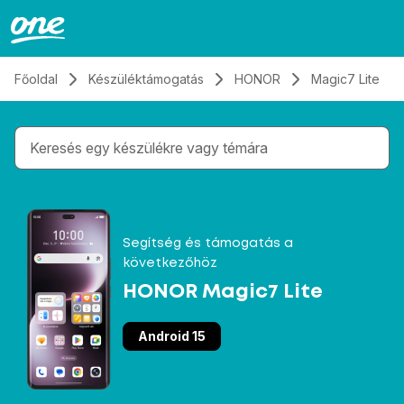
Átugrás, tovább a tartalomhoz
Főoldal
Készüléktámogatás
HONOR
Magic7 Lite
Gépelés közben megjelennek a keresési javaslatok 
Segítség és támogatás a
következőhöz
HONOR Magic7 Lite
Android 15