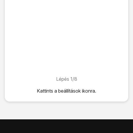
Lépés 1/8
Lépés 1/8
Kattints
a beállítások ikonra
.
Kattints
a beállítások ikonra
.
Válaszd a
Mobilhálózat
lehetőséget.
Válaszd a
SIM-kezelés
lehetőséget.
Válaszd az
eSIM hozzáadása
lehetőséget.
Válaszd az
OK
lehetőséget.