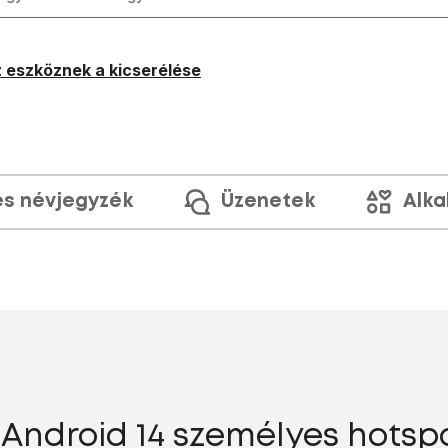
 eszköznek a kicserélése
és névjegyzék
Üzenetek
Alka
ndroid 14 személyes hotspo