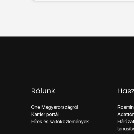
Válaszd a
Mobilhálóza
Válaszd a
Személyes 
Válaszd a
Készülék n
Válaszd az
OK
lehetős
Válaszd a
Biztonság
l
Válaszd a
WPA3-Szem
A jelszó használata 
Kattints a
Jelszó
mezőre
Válaszd az
OK
lehetős
Kattints
a „Személyes 
Húzd az ujjad felfelé
a 
Kapcsold be a Wi-Fi-t
Keresd meg az elérhető
Rólunk
Hasz
Írd be a Wi-Fi-hotspot
Miután létrehoztad a k
One Magyar országról
Roamin
Karrier portál
Adattör
Hírek és sajtóközlemények
Hálózat
tanusít