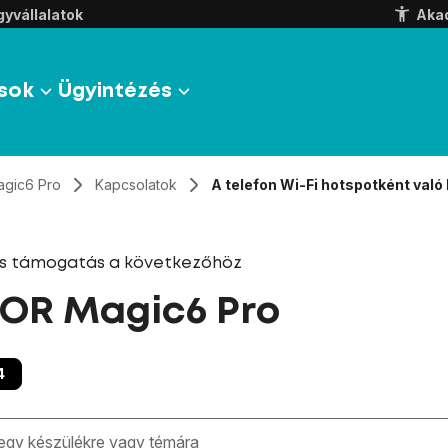
yvállalatok
Aka
sok
Ügyintézés
agic6 Pro
Kapcsolatok
A telefon Wi-Fi hotspotként való
és támogatás a következőhöz
OR Magic6 Pro
4
zben megjelennek a keresési javaslatok a mező alatt