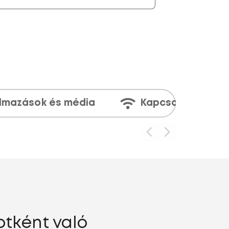
lmazások és média
Kapcsolatok
tként való