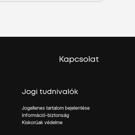
spotodat.
oz a hozzájárulásod nélkül.
Kapcsolat
dat.
Jogi tudnivalók
Jogellenes ta rtalom bejelentése
Inf ormáció-biztonság
Kiskorúak véd elme