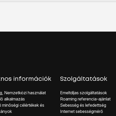
t
lehetőséget.
hotspot
lehetőséget.
eve
lehetőséget, és írd be a Wi-Fi-hotspot kívánt nevét.
éget.
ehetőséget.
élyes
lehetőséget, ha jelszóval szeretnéd védeni a Wi-Fi-hot
megakadályozza, hogy mások hozzáférjenek a Wi-Fi-hotspotodh
, és írd be a kívánt jelszót.
éget.
hotspot” melletti csúszkára
a funkció bekapcsolásához.
kijelző aljáról, hogy visszatérj a kezdőképernyőhöz.
 a másik készüléken.
 Wi-Fi hálózatok listáját, és válaszd ki a saját Wi-Fi-hotspoto
nos információk
Szolgáltatások
od jelszavát, és csatlakozz a hálózathoz.
apcsolatot, az internet elérhető lesz a másik készülékről.
g, Nemzetközi használat
Emeltdíjas szolgáltatások
lő alkalmazás
Roaming referencia-ajánlat
i minőségi célérté kek és
Sebesség és lefedettség
ványok
Internet sebességmérő