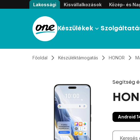
Átugrás, tovább a tartalomhoz
Lakossági
Kisvállalkozások
Közép- és Nag
Készülékek
Szolgáltatá
Főoldal
Készüléktámogatás
HONOR
M
Segítség 
HON
Android 1
Gépelés kö