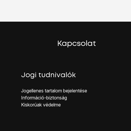
Kapcsolat
Jogi tudnivalók
Jogellenes ta rtalom bejelentése
Inf ormáció-biztonság
Kiskorúak véd elme