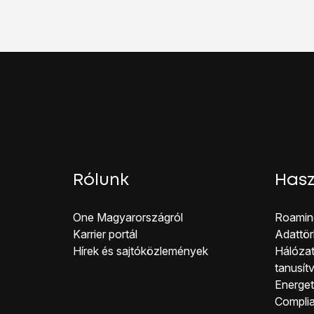
Rólunk
Hasz
One Magyar országról
Roamin
Karrier portál
Adattör
Hírek és sajtóközlemények
Hálózat
tanusít
Energeti
Co mpli