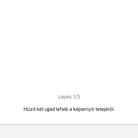
Lépés 1/3
Húzd két ujjad
lefelé
a képernyő tetejéről.
képernyő tetejéről.
latok ikonra
a funkció be- vagy kikapcsolásához.
kijelző aljáról, hogy visszatérj a kezdőképernyőhöz.