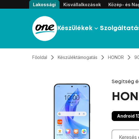
Átugrás, tovább a tartalomhoz
Lakossági
Kisvállalkozások
Közép- és Nag
Készülékek
Szolgáltatá
Főoldal
Készüléktámogatás
HONOR
90
Segítség 
HONO
Android 1
Gépelés kö