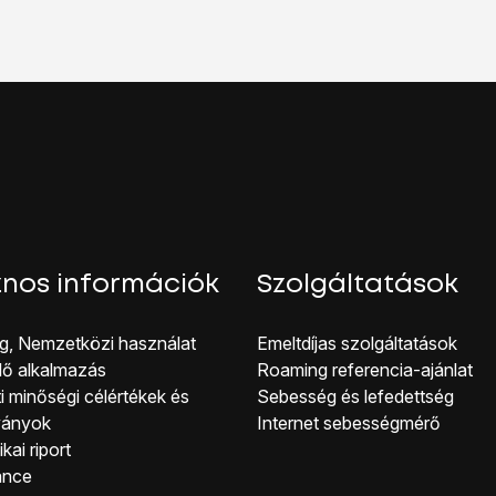
nos információk
Szolgáltatások
g, Nemzetközi használat
Emeltdíjas szolgáltatások
lő alkalmazás
Roaming referencia-ajánlat
i minőségi célérté kek és
Sebesség és lefedettség
ványok
Internet sebességmérő
kai riport
ance