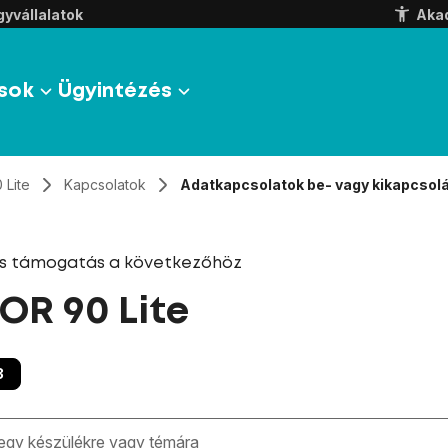
yvállalatok
Aka
sok
Ügyintézés
 Lite
Kapcsolatok
Adatkapcsolatok be- vagy kikapcsol
és támogatás a következőhöz
R 90 Lite
3
zben megjelennek a keresési javaslatok a mező alatt