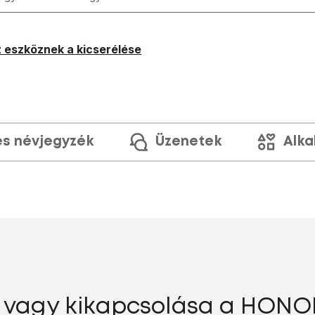
 eszköznek a kicserélése
és névjegyzék
Üzenetek
Alka
vagy kikapcsolása a HONOR 