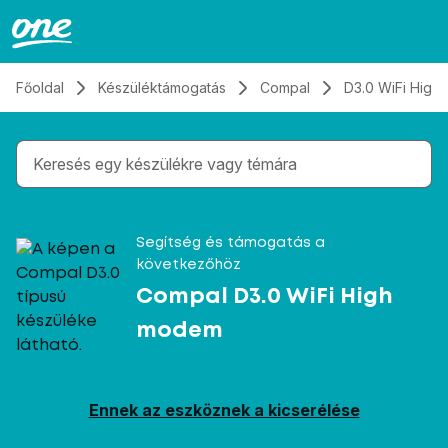
Átugrás, tovább a tartalomhoz
Főoldal
Készüléktámogatás
Compal
D3.0 WiFi Hig
Gépelés közben megjelennek a keresési javaslatok 
Segítség és támogatás a
következőhöz
Compal D3.0 WiFi High
modem
Ennek az eszköznek a kicserélése