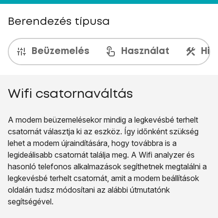
Berendezés típusa
Beüzemelés
Használat
Hib
Wifi csatornaváltás
A modem beüzemelésekor mindig a legkevésbé terhelt
csatornát választja ki az eszköz. Így időnként szükség
lehet a modem újraindítására, hogy továbbra is a
legideálisabb csatornát találja meg. A Wifi analyzer és
hasonló telefonos alkalmazások segíthetnek megtalálni a
legkevésbé terhelt csatornát, amit a modem beállítások
oldalán tudsz módosítani az alábbi útmutatónk
segítségével.