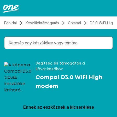
Átugrás, tovább a tartalomhoz
Főoldal
Készüléktámogatás
Compal
D3.0 WiFi Hig
Gépelés közben megjelennek a keresési javaslatok 
Segítség és támogatás a
következőhöz
Compal D3.0 WiFi High
modem
Ennek az eszköznek a kicserélése