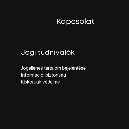
ijelzőn megjelenő utasításokat.
Kapcsolat
Jogi tudnivalók
Jogellenes ta rtalom bejelentése
Inf ormáció-biztonság
Kiskorúak véd elme