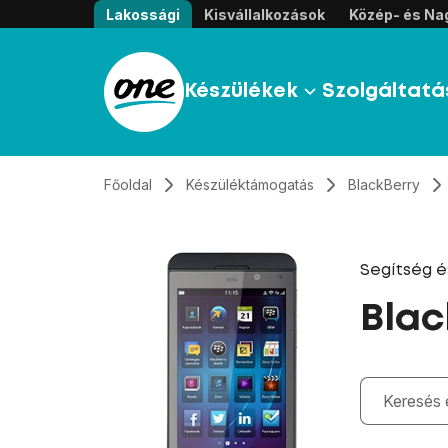
Átugrás, tovább a tartalomhoz
Lakossági
Kisvállalkozások
Közép- és Nag
Készülékek
Szolgáltatá
Főoldal
Készüléktámogatás
BlackBerry
Segítség 
Blac
Gépelés kö