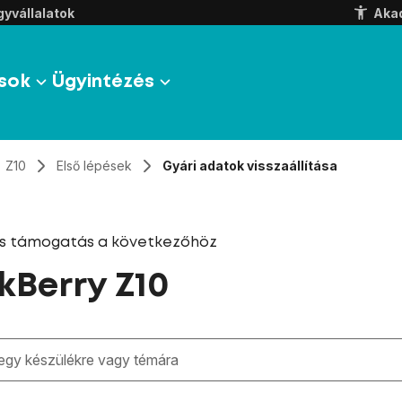
yvállalatok
Aka
sok
Ügyintézés
Z10
Első lépések
Gyári adatok visszaállítása
és támogatás a következőhöz
kBerry Z10
zben megjelennek a keresési javaslatok a mező alatt