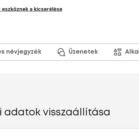
 eszköznek a kicserélése
és névjegyzék
Üzenetek
Alka
i adatok visszaállítása