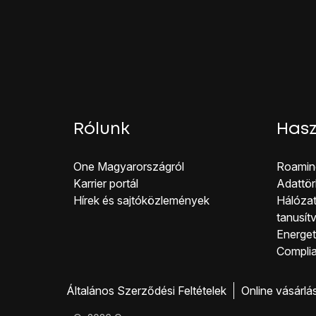
Várj egy pillanatot, amí
A telefon konfiguráci
Rólunk
Hasz
One Magyar országról
Roamin
Karrier portál
Adattör
Hírek és sajtóközlemények
Hálózat
tanusít
Energeti
Co mpli
Általános Szerződési Feltételek
Online vásárlá