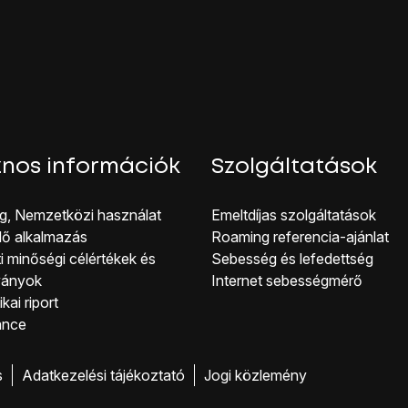
g a telefon visszaállítja a gyári beállításokat.
ójához és ahhoz, hogy üzemkész állapotba hozhasd, kövesd a k
nos információk
Szolgáltatások
g, Nemzetközi használat
Emeltdíjas szolgáltatások
lő alkalmazás
Roaming referencia-ajánlat
i minőségi célérté kek és
Sebesség és lefedettség
ványok
Internet sebességmérő
kai riport
ance
s
Adatkezelési tájékoztató
Jogi közlemény