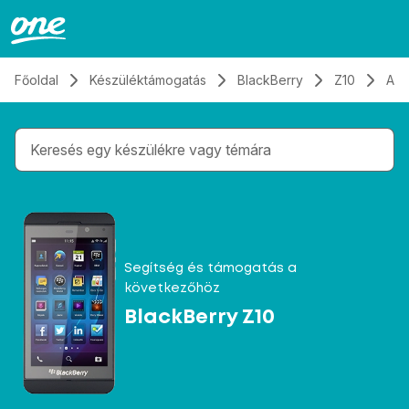
Átugrás, tovább a tartalomhoz
Főoldal
Készüléktámogatás
BlackBerry
Z10
Alk
Gépelés közben megjelennek a keresési javaslatok 
Segítség és támogatás a
következőhöz
BlackBerry Z10