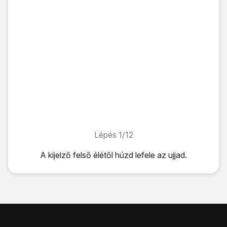
Lépés 1/12
Lépés 1/12
A kijelző felső élétől húzd lefele az ujjad.
A kijelző felső élétől húzd lefele az ujjad.
Válaszd a
Beállítások
lehetőséget.
Válaszd a
Hálózati kapcsolatok
lehetőséget.
Válaszd a
Mobilhálózat
lehetőséget.
Válaszd az
APN
lehetőséget.