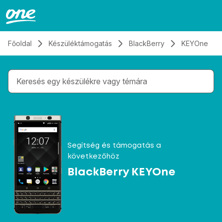
Átugrás, tovább a tartalomhoz
Főoldal
Készüléktámogatás
BlackBerry
KEYOne
Gépelés közben megjelennek a keresési javaslatok 
Segítség és támogatás a
következőhöz
BlackBerry KEYOne