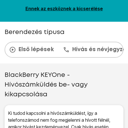
Ennek az eszköznek a kicserélése
Berendezés típusa
Első lépések
Hívás és névjegyzé
BlackBerry KEYOne -
Hívószámküldés be- vagy
kikapcsolása
Ki tudod kapcsolni a hívószámküldést, így a
telefonszámod nem fog megjelenni a hívott félnél,
amikor hívást kezdeményezel. Csak hívás esetén