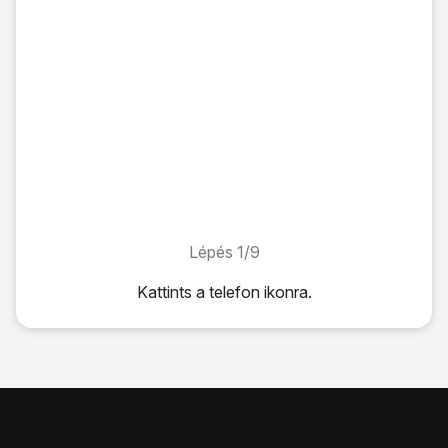
Lépés 1/9
Lépés 1/9
Kattints
a telefon ikonra
.
Kattints
a telefon ikonra
.
Kattints
a menü ikonra
.
Válaszd a
Beállítások
lehetőséget.
Válaszd a
Hívások
lehetőséget.
Válaszd a
További beállítások
lehetőséget.
Várj egy pillanatot, amíg a jelenlegi beállítások betöltődnek.