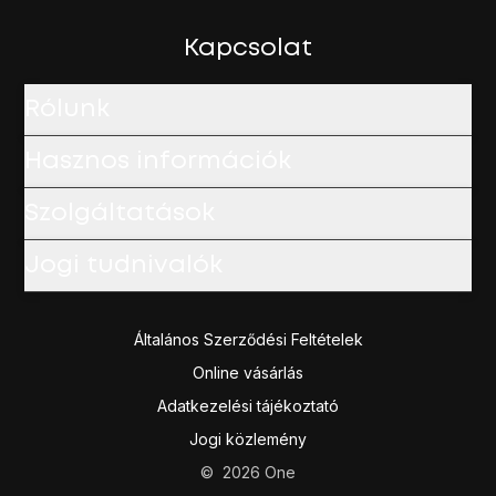
Válaszd a
Hívóazonosító
lehetőséget.
Válaszd a
Szám elrejtése
vagy a
Szám megjelenítése
lehet
Kapcsolat
A befejezéshez és ahhoz, hogy visszatérhess a főképe
Rólunk
Hasznos információk
Szolgáltatások
Jogi tudnivalók
Általános Szerződési Feltételek
Online vásárlás
Adatkezelési tájékoztató
Jogi közlemény
©
2026
One