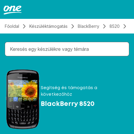
Átugrás, tovább a tartalomhoz
Főoldal
Készüléktámogatás
BlackBerry
8520
K
Gépelés közben megjelennek a keresési javaslatok 
Segítség és támogatás a
következőhöz
BlackBerry 8520