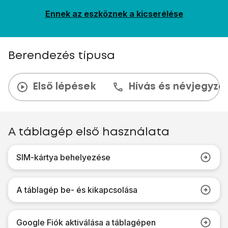
Ennek az eszköznek a kicserélése
Berendezés típusa
Első lépések
Hívás és névjegyzé
A táblagép első használata
SIM-kártya behelyezése
A táblagép be- és kikapcsolása
Google Fiók aktiválása a táblagépen