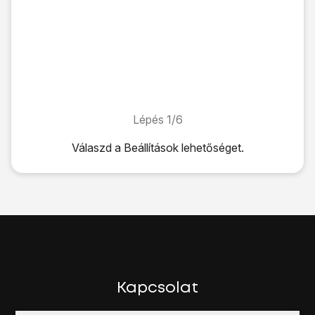
Lépés 1/6
Lépés 1/6
Válaszd a
Beállítások
lehetőséget.
Válaszd a
Beállítások
lehetőséget.
Válaszd a
Wi-Fi
lehetőséget.
Kattints
a „Wi-Fi” melletti csúszkára
a funkció bekapcsolá
Kattints
a kívánt Wi-Fi hálózatra
, és írd be a Wi-Fi hálózat
Amennyiben jelszó védi a Wi-Fi hálózatot, egy lakat-ikon l
Válaszd a
Csatlakozás
lehetőséget.
Húzd az ujjad felfelé
a kijelző aljáról, hogy visszatérj a k
Kapcsolat