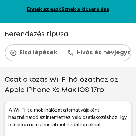
Ennek az eszköznek a kicserélése
Berendezés típusa
Első lépések
Hívás és névjegyzé
Csatlakozás Wi-Fi hálózathoz az
Apple iPhone Xs Max iOS 17ról
A Wi-Fi-t a mobilhálózat alternatívájaként
használhatod az internethez való csatlakozáshoz. Így
a telefon nem generál mobil adatforgalmat.