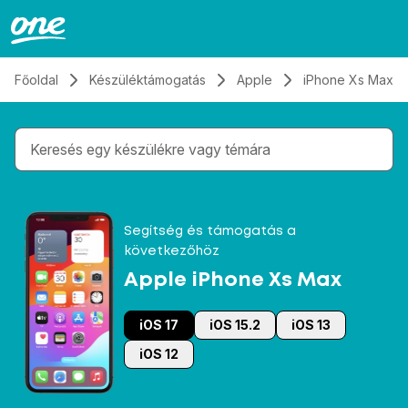
Átugrás, tovább a tartalomhoz
Főoldal
Készüléktámogatás
Apple
iPhone Xs Max
Gépelés közben megjelennek a keresési javaslatok 
Segítség és támogatás a
következőhöz
Apple iPhone Xs Max
iOS 17
iOS 15.2
iOS 13
iOS 12