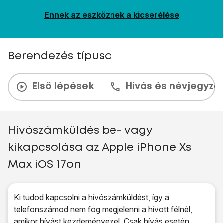
Ennek az eszköznek a kicserélése
Berendezés típusa
Első lépések
Hívás és névjegyzé
Hívószámküldés be- vagy
kikapcsolása az Apple iPhone Xs
Max iOS 17on
Ki tudod kapcsolni a hívószámküldést, így a
telefonszámod nem fog megjelenni a hívott félnél,
amikor hívást kezdeményezel. Csak hívás esetén