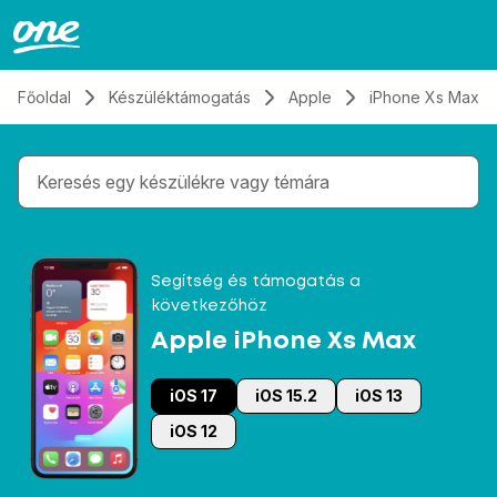
Átugrás, tovább a tartalomhoz
Főoldal
Készüléktámogatás
Apple
iPhone Xs Max
Gépelés közben megjelennek a keresési javaslatok 
Segítség és támogatás a
következőhöz
Apple iPhone Xs Max
iOS 17
iOS 15.2
iOS 13
iOS 12