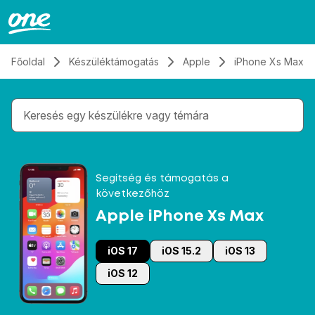
Átugrás, tovább a tartalomhoz
Főoldal
Készüléktámogatás
Apple
iPhone Xs Max
Gépelés közben megjelennek a keresési javaslatok 
Segítség és támogatás a
következőhöz
Apple iPhone Xs Max
iOS 17
iOS 15.2
iOS 13
iOS 12