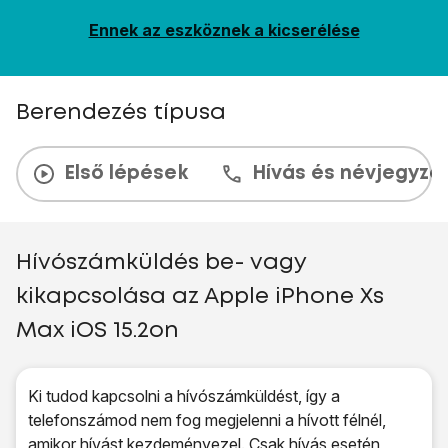
Ennek az eszköznek a kicserélése
Berendezés típusa
Első lépések
Hívás és névjegyzé
Hívószámküldés be- vagy
kikapcsolása az Apple iPhone Xs
Max iOS 15.2on
Ki tudod kapcsolni a hívószámküldést, így a
telefonszámod nem fog megjelenni a hívott félnél,
amikor hívást kezdeményezel. Csak hívás esetén