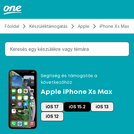
Átugrás, tovább a tartalomhoz
Főoldal
Készüléktámogatás
Apple
iPhone Xs Max
Gépelés közben megjelennek a keresési javaslatok 
Segítség és támogatás a
következőhöz
Apple iPhone Xs Max
iOS 17
iOS 15.2
iOS 13
iOS 12