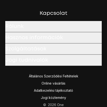
Húzd az ujjad felfelé
a kijelző aljáról, hogy visszatérj a k
Kapcsolat
Rólunk
Hasznos információk
Szolgáltatások
Jogi tudnivalók
Általános Szerződési Feltételek
Online vásárlás
Adatkezelési tájékoztató
Jogi közlemény
©
2026
One