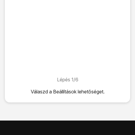
Lépés 1/6
Lépés 1/6
Válaszd a
Beállítások
lehetőséget.
Válaszd a
Beállítások
lehetőséget.
Válaszd a
Mobilhálózat
lehetőséget.
Válaszd a
SIM PIN
lehetőséget.
Kattints a
"SIM PIN" melletti csúszkára
a funkció be- vagy
Írd be a PIN-kódot, és válaszd a
Kész
lehetőséget.