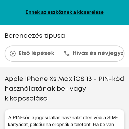
Ennek az eszköznek a kicserélése
Berendezés típusa
Első lépések
Hívás és névjegyzé
Apple iPhone Xs Max iOS 13 - PIN-kód
használatának be- vagy
kikapcsolása
A PIN-kód a jogosulatlan használat ellen védi a SIM-
kártyádat, például ha ellopnák a telefont. Ha be van