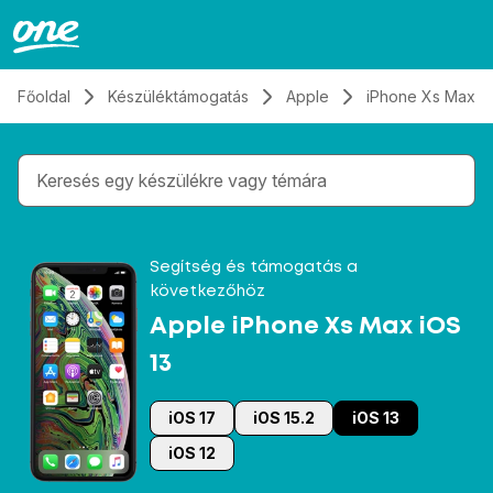
Átugrás, tovább a tartalomhoz
Főoldal
Készüléktámogatás
Apple
iPhone Xs Max iO
Gépelés közben megjelennek a keresési javaslatok 
Segítség és támogatás a
következőhöz
Apple iPhone Xs Max iOS
13
iOS 17
iOS 15.2
iOS 13
iOS 12