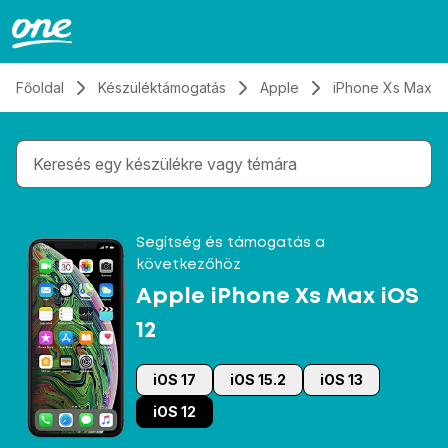
Átugrás, tovább a tartalomhoz
Főoldal
Készüléktámogatás
Apple
iPhone Xs Max iO
Gépelés közben megjelennek a keresési javaslatok 
Segítség és támogatás a
következőhöz
Apple iPhone Xs Max iOS
12
iOS 17
iOS 15.2
iOS 13
iOS 12