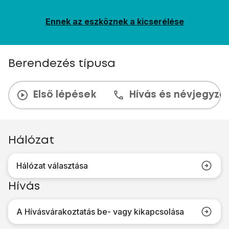
Ennek az eszköznek a kicserélése
Berendezés típusa
Első lépések
Hívás és névjegyzé
Hálózat
Hálózat választása
Hívás
A Hívásvárakoztatás be- vagy kikapcsolása