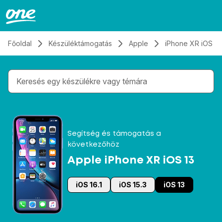
Átugrás, tovább a tartalomhoz
Főoldal
Készüléktámogatás
Apple
iPhone XR iOS 13
Gépelés közben megjelennek a keresési javaslatok 
Segítség és támogatás a
következőhöz
Apple iPhone XR iOS 13
iOS 16.1
iOS 15.3
iOS 13