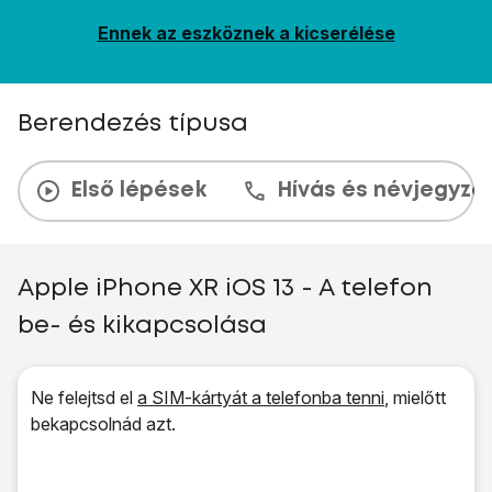
Ennek az eszköznek a kicserélése
Berendezés típusa
Első lépések
Hívás és névjegyzé
Apple iPhone XR iOS 13 - A telefon
be- és kikapcsolása
Ne felejtsd el
a SIM-kártyát a telefonba tenni
, mielőtt
bekapcsolnád azt.