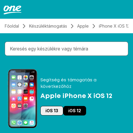
Átugrás, tovább a tartalomhoz
Főoldal
Készüléktámogatás
Apple
iPhone X iOS 12
Gépelés közben megjelennek a keresési javaslatok 
Segítség és támogatás a
következőhöz
Apple iPhone X iOS 12
iOS 13
iOS 12