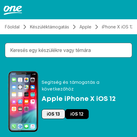
Átugrás, tovább a tartalomhoz
Főoldal
Készüléktámogatás
Apple
iPhone X iOS 12
Gépelés közben megjelennek a keresési javaslatok 
Segítség és támogatás a
következőhöz
Apple iPhone X iOS 12
iOS 13
iOS 12