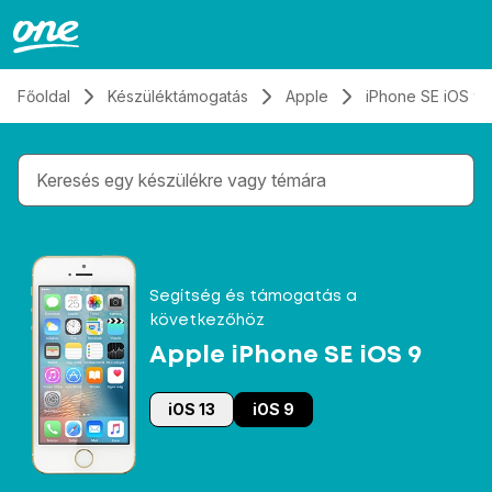
Átugrás, tovább a tartalomhoz
Főoldal
Készüléktámogatás
Apple
iPhone SE iOS 9
Gépelés közben megjelennek a keresési javaslatok 
Segítség és támogatás a
következőhöz
Apple iPhone SE iOS 9
iOS 13
iOS 9