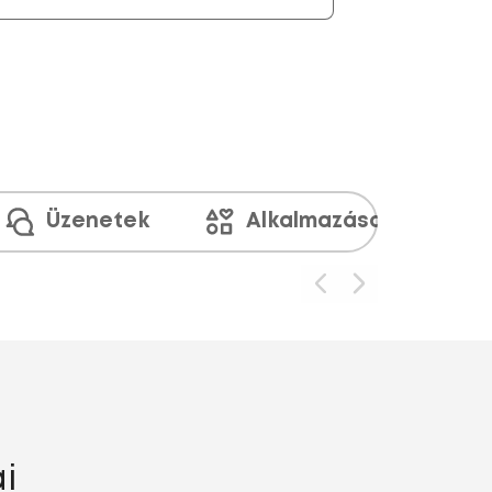
Üzenetek
Alkalmazások és médi
i