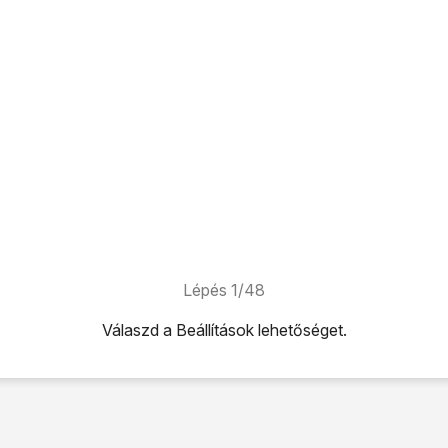
Lépés 1/48
Válaszd a
Beállítások
lehetőséget.
ehetőséget.
ktok, Naptárak
lehetőséget.
adása
lehetőséget.
lgáltatót
vagy az
Egyéb
lehetőséget.