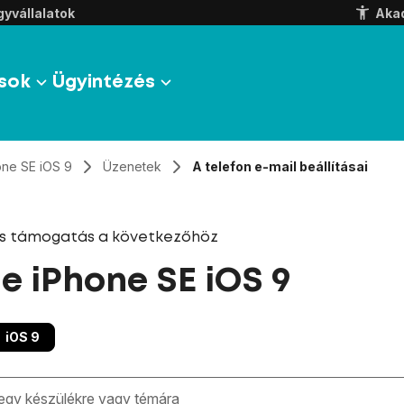
yvállalatok
Aka
sok
Ügyintézés
one SE iOS 9
Üzenetek
A telefon e-mail beállításai
és támogatás a következőhöz
e iPhone SE iOS 9
iOS 9
zben megjelennek a keresési javaslatok a mező alatt