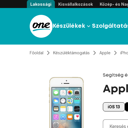
Átugrás, tovább a tartalomhoz
Lakossági
Kisvállalkozások
Közép- és Nag
Készülékek
Szolgáltatá
Főoldal
Készüléktámogatás
Apple
iPh
Segítség 
Appl
iOS 13
Gépelés kö