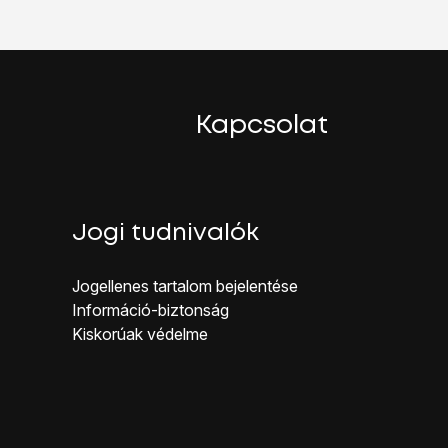
évként az e-mailjeiben.
Kapcsolat
rtozó jelszót.
Jogi tudnivalók
e-mail szolgáltatód bejövő szerverének a nevét.
 be az e-mail fiókodhoz tartozó felhasználónevet.
Jogellenes ta rtalom bejelentése
e-mail szolgáltatód kimenő szerverének a nevét.
Inf ormáció-biztonság
 be a kimenő szerverhez tartozó felhasználónevet.
Kiskorúak véd elme
ő szerverhez tartozó jelszót.