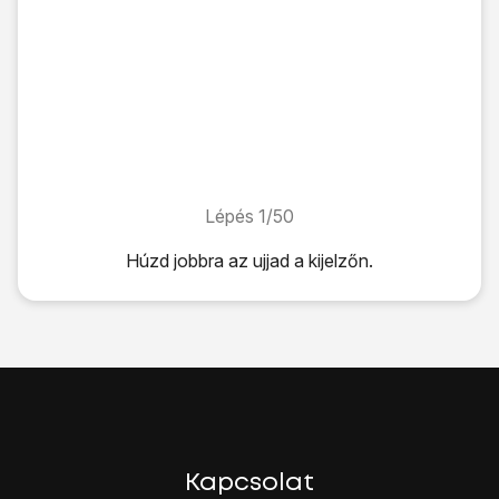
Lépés 1/50
Lépés 1/50
Húzd jobbra az ujjad a kijelzőn.
Húzd jobbra az ujjad a kijelzőn.
Válaszd a
Feloldás
lehetőséget.
Írd be a PIN-kódot, és válaszd az
OK
lehetőséget.
Ha a telefon elutasítja a SIM-kártyát:
Fordulj a kereskedőhöz vagy a szolgáltatóhoz, ahol vetted 
Válaszd ki
a kívánt nyelvet
.
Válaszd ki
a kívánt országot vagy régiót
.
A telefon Wi-Fi-n keresztül történő aktiválásához:
Kapcsolat