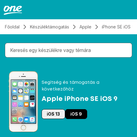
Átugrás, tovább a tartalomhoz
Főoldal
Készüléktámogatás
Apple
iPhone SE iOS 9
Gépelés közben megjelennek a keresési javaslatok 
Segítség és támogatás a
következőhöz
Apple iPhone SE iOS 9
iOS 13
iOS 9