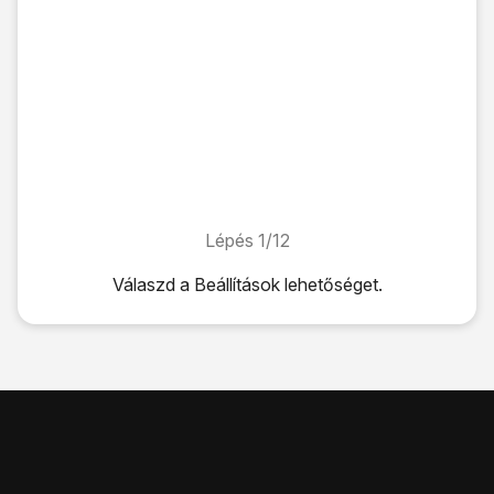
Lépés 1/12
Lépés 1/12
Válaszd a
Beállítások
lehetőséget.
Válaszd a
Beállítások
lehetőséget.
Válaszd az
Általános
lehetőséget.
Válaszd az „
iPhone átvitele vagy alaphelyzete
” lehetősége
Válaszd az
Alaphelyzetbe állítás
lehetőséget.
Válaszd a
Beállítások alaphelyzetbe állítása
lehetőséget.
Válaszd a
Beállítások alaphelyzetbe állítása
lehetőséget.
Válaszd a
Beállítások alaphelyzetbe állítása
lehetőséget. Vá