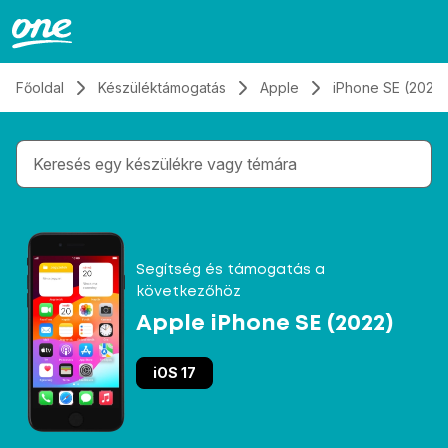
Átugrás, tovább a tartalomhoz
Főoldal
Készüléktámogatás
Apple
iPhone SE (2022)
Gépelés közben megjelennek a keresési javaslatok 
Segítség és támogatás a
következőhöz
Apple iPhone SE (2022)
iOS 17