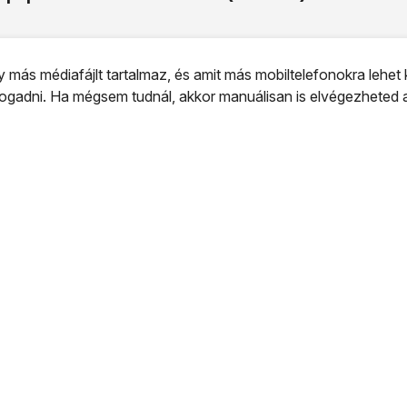
ás médiafájlt tartalmaz, és amit más mobiltelefonokra lehet k
ogadni. Ha mégsem tudnál, akkor manuálisan is elvégezheted 