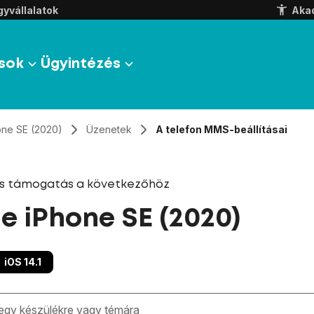
yvállalatok
Aka
sok
Ügyintézés
one SE (2020)
Üzenetek
A telefon MMS-beállításai
és támogatás a következőhöz
e iPhone SE (2020)
iOS 14.1
zben megjelennek a keresési javaslatok a mező alatt