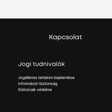
.
mms
.
Kapcsolat
Jogi tudnivalók
Jogellenes ta rtalom bejelentése
Inf ormáció-biztonság
Kiskorúak véd elme