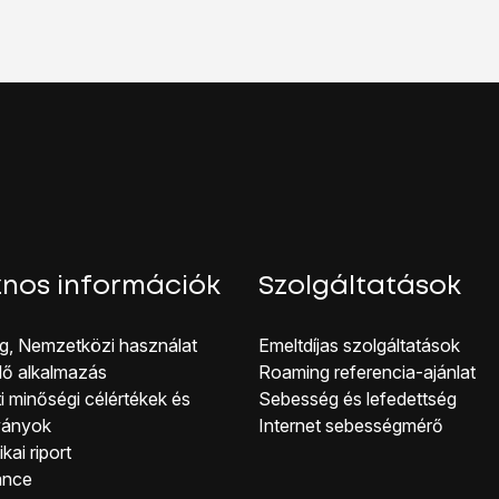
őséget. Amennyiben előfizetésed van, írd be azt, hogy
mms
.
őséget. Amennyiben feltöltőkártyád van, írd be azt, hogy
mms
etőséget, és írd be azt, hogy
http://mms.one.hu/servlets/
y
lehetőséget, és írd be azt, hogy
80.244.097.002:8080
.
rhess a főképernyőhöz, nyomd meg a
főgombot
.
ehetőséget.
ehetőséget.
tkezelés” melletti csúszkára
a funkció bekapcsolásához.
rhess a főképernyőhöz, nyomd meg a
főgombot
.
nos információk
Szolgáltatások
g, Nemzetközi használat
Emeltdíjas szolgáltatások
lő alkalmazás
Roaming referencia-ajánlat
i minőségi célérté kek és
Sebesség és lefedettség
ványok
Internet sebességmérő
kai riport
ance