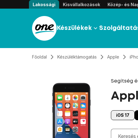
Átugrás, tovább a tartalomhoz
Lakossági
Kisvállalkozások
Közép- és Nag
Készülékek
Szolgáltatá
Főoldal
Készüléktámogatás
Apple
iPh
Segítség 
Appl
iOS 17
Gépelés kö