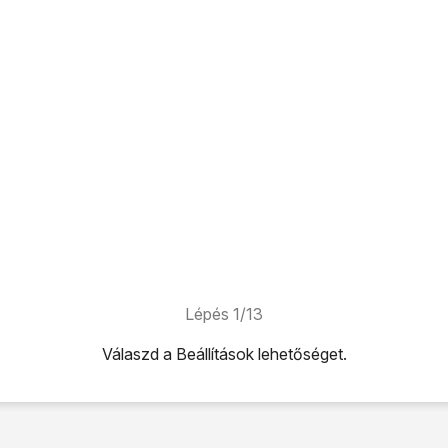
Lépés 1/13
Válaszd a
Beállítások
lehetőséget.
ehetőséget.
t
lehetőséget.
álózat
lehetőséget.