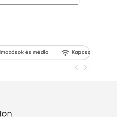
lmazások és média
Kapcsolatok
1on