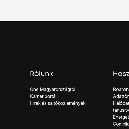
Válaszd az
APN
lehet
Válaszd az
APN
lehet
Válaszd az
MMSC
leh
Válaszd az
MMS prox
Kattints
a balra nyílra
.
Ahhoz, hogy visszaté
Válaszd a
Beállítások
l
Válaszd az
Üzenetek
l
Kattints
az „MMS-üzene
Ahhoz, hogy visszaté
Rólunk
Hasz
One Magyar országról
Roamin
Karrier portál
Adattör
Hírek és sajtóközlemények
Hálózat
tanusít
Energeti
Co mpli