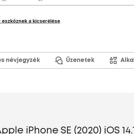
 eszköznek a kicserélése
és névjegyzék
Üzenetek
Alka
ple iPhone SE (2020) iOS 14.