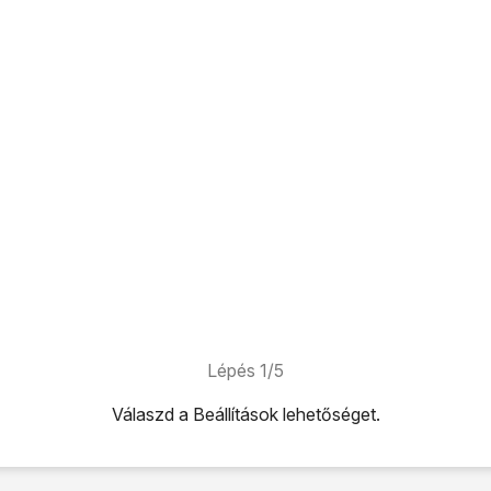
Lépés 1/5
Válaszd a
Beállítások
lehetőséget.
ehetőséget.
tőséget.