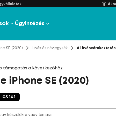
yvállalatok
Aka
sok
Ügyintézés
one SE (2020)
Hívás és névjegyzék
A Hívásvárakoztatás
és támogatás a következőhöz
e iPhone SE (2020)
iOS 14.1
zben megjelennek a keresési javaslatok a mező alatt