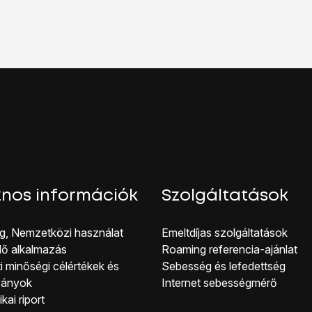
oztatás
lehetőséget.
oztatás” melletti csúszkára
a funkció be- vagy kikapcsolásáho
hhoz, hogy visszatérhess a főképernyőhöz, nyomd meg
a főg
nos információk
Szolgáltatások
g, Nemzetközi használat
Emeltdíjas szolgáltatások
lő alkalmazás
Roaming referencia-ajánlat
i minőségi célérté kek és
Sebesség és lefedettség
ványok
Internet sebességmérő
kai riport