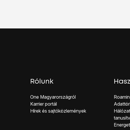
Válaszd a
Hívásvárak
Kattints
a „Hívásvárak
A befejezéshez, és a
Rólunk
Hasz
One Magyar országról
Roamin
Karrier portál
Adattör
Hírek és sajtóközlemények
Hálózat
tanusít
Energeti