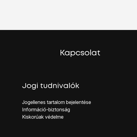
z.
ombot
.
Kapcsolat
Jogi tudnivalók
Jogellenes ta rtalom bejelentése
Inf ormáció-biztonság
Kiskorúak véd elme