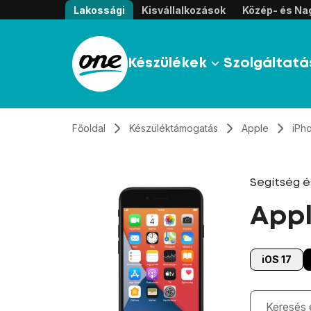
Átugrás, tovább a tartalomhoz
Lakossági
Kisvállalkozások
Közép- és Nag
Készülékek
Szolgáltatá
Főoldal
Készüléktámogatás
Apple
iPh
Segítség 
Appl
iOS 17
Gépelés kö