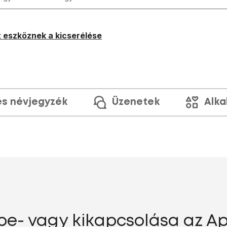
 eszköznek a kicserélése
és névjegyzék
Üzenetek
Alka
be- vagy kikapcsolása az Ap