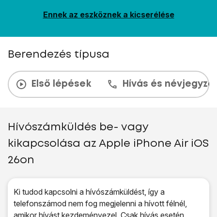
Ennek az eszköznek a kicserélése
Berendezés típusa
Első lépések
Hívás és névjegyzé
Hívószámküldés be- vagy
kikapcsolása az Apple iPhone Air iOS
26on
Ki tudod kapcsolni a hívószámküldést, így a
telefonszámod nem fog megjelenni a hívott félnél,
amikor hívást kezdeményezel. Csak hívás esetén