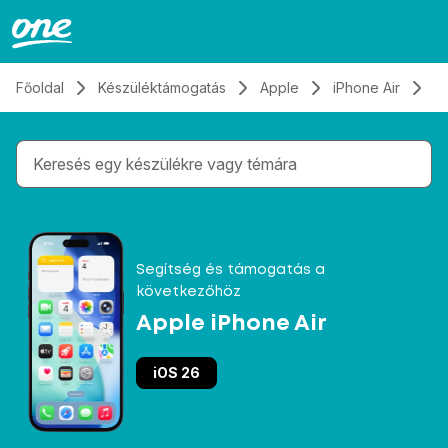
Átugrás, tovább a tartalomhoz
Főoldal
Készüléktámogatás
Apple
iPhone Air
H
Gépelés közben megjelennek a keresési javaslatok 
Segítség és támogatás a
következőhöz
Apple iPhone Air
iOS 26