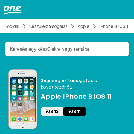
Átugrás, tovább a tartalomhoz
Főoldal
Készüléktámogatás
Apple
iPhone 8 iOS 11
Gépelés közben megjelennek a keresési javaslatok 
Segítség és támogatás a
következőhöz
Apple iPhone 8 iOS 11
iOS 13
iOS 11