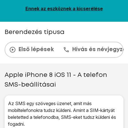
Ennek az eszköznek a kicserélése
Berendezés típusa
Első lépések
Hívás és névjegyzé
Apple iPhone 8 iOS 11 - A telefon
SMS-beállításai
Az SMS egy szöveges üzenet, amit más
mobiltelefonokra tudsz küldeni. Amint a SIM-kártyát
beletetted a telefonodba, SMS-eket tudsz küldeni és
fogadni.