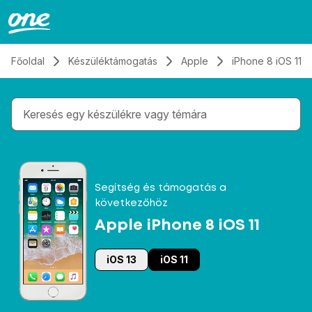
Átugrás, tovább a tartalomhoz
Főoldal
Készüléktámogatás
Apple
iPhone 8 iOS 11
Gépelés közben megjelennek a keresési javaslatok 
Segítség és támogatás a
következőhöz
Apple iPhone 8 iOS 11
iOS 13
iOS 11