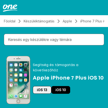
Átugrás, tovább a tartalomhoz
Főoldal
Készüléktámogatás
Apple
iPhone 7 Plus iOS
Gépelés közben megjelennek a keresési javaslatok 
Segítség és támogatás a
következőhöz
Apple iPhone 7 Plus iOS 10
iOS 13
iOS 10