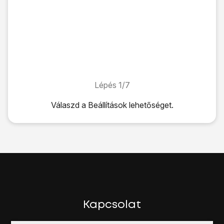
Lépés 1/7
Lépés 1/7
Válaszd a
Beállítások
lehetőséget.
Válaszd a
Beállítások
lehetőséget.
Válaszd a
Wi-Fi
lehetőséget.
Kattints a
"Wi-Fi" melletti csúszkára
úgy, hogy a kijelző a
Megjelenik a kijelzőn az elérhető Wi-Fi hálózatok listája.
Válaszd ki
a kívánt Wi-Fi hálózatot
.
Kövesd a kijelzőn megjelenő utasításokat a biztonsági be
A befejezéshez és ahhoz, hogy visszatérhess a főképe
Kapcsolat