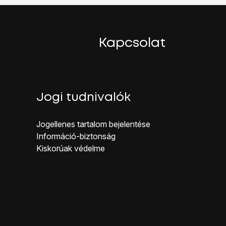
ombot
.
Kapcsolat
Jogi tudnivalók
Jogellenes ta rtalom bejelentése
Inf ormáció-biztonság
Kiskorúak véd elme