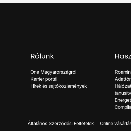
A befejezéshez és ah
Rólunk
Hasz
One Magyar országról
Roamin
Karrier portál
Adattör
Hírek és sajtóközlemények
Hálózat
tanusít
Energeti
Co mpli
Általános Szerződési Feltételek
Online vásárlá