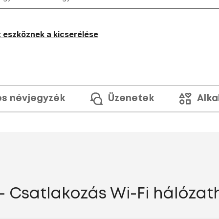
 eszköznek a kicserélése
és névjegyzék
Üzenetek
Alka
 - Csatlakozás Wi-Fi hálózat