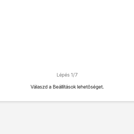
Lépés 1/7
Válaszd a
Beállítások
lehetőséget.
ehetőséget.
séget.
etti csúszkára
úgy, hogy a kijelző azt mutassa, be van kapcsol
z elérhető Wi-Fi hálózatok listája.
-Fi hálózatot
.
jelenő utasításokat a biztonsági beállítások megadásához, és 