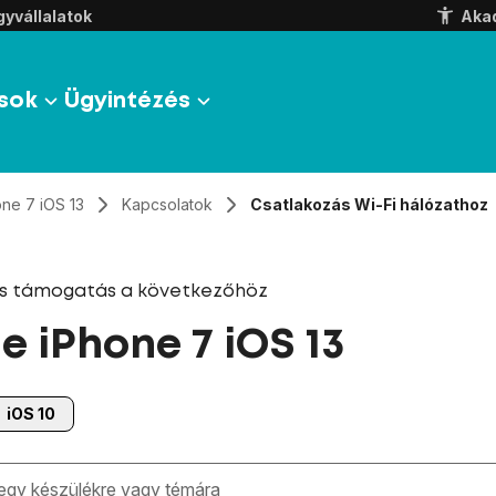
yvállalatok
Aka
sok
Ügyintézés
one 7 iOS 13
Kapcsolatok
Csatlakozás Wi-Fi hálózathoz
és támogatás a következőhöz
e iPhone 7 iOS 13
iOS 10
zben megjelennek a keresési javaslatok a mező alatt