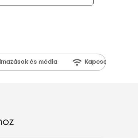
lmazások és média
Kapcsolatok
hoz