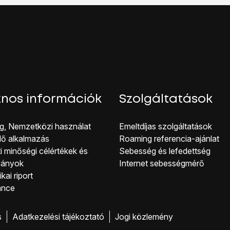
hoz, hogy visszatérhess a főképernyőhöz, nyomd meg
a főg
nos információk
Szolgáltatások
g, Nemzetközi használat
Emeltdíjas szolgáltatások
lő alkalmazás
Roaming referencia-ajánlat
i minőségi célérté kek és
Sebesség és lefedettség
ványok
Internet sebességmérő
kai riport
ance
s
Adatkezelési tájékoztató
Jogi közlemény