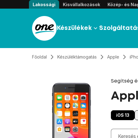
Átugrás, tovább a tartalomhoz
Lakossági
Kisvállalkozások
Közép- és Nag
Készülékek
Szolgáltatá
Főoldal
Készüléktámogatás
Apple
iPh
Segítség 
Appl
iOS 13
Gépelés kö