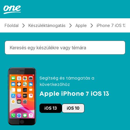
Átugrás, tovább a tartalomhoz
Főoldal
Készüléktámogatás
Apple
iPhone 7 iOS 13
Gépelés közben megjelennek a keresési javaslatok 
Segítség és támogatás a
következőhöz
Apple iPhone 7 iOS 13
iOS 13
iOS 10