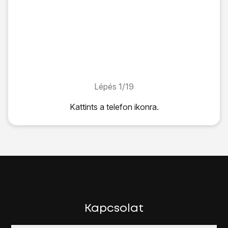
Lépés 1/19
Lépés 1/19
Kattints
a telefon ikonra
.
Kattints
a telefon ikonra
.
Válaszd a
Gombok
ikont.
Az alábbi lehetőségek közül választhatsz:
Minden hívás átirányítása. lásd 2a.
Nem fogadott hívások átirányítása, lásd 2b.
Átirányítás, ha nem elérhető, lásd 2c.
Átirányítás, ha foglalt, lásd 2d.
Írd be azt, hogy
**21*
+36709090999
#
Kapcsolat
Nyomd meg
a hívás ikont
.