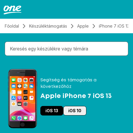
Átugrás, tovább a tartalomhoz
Főoldal
Készüléktámogatás
Apple
iPhone 7 iOS 13
Gépelés közben megjelennek a keresési javaslatok 
Segítség és támogatás a
következőhöz
Apple iPhone 7 iOS 13
iOS 13
iOS 10