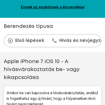
Ennek az eszköznek a kicserélése
Berendezés típusa
Első lépések
Hívás és névjegyzé
Apple iPhone 7 iOS 10 - A
hívásvárakoztatás be- vagy
kikapcsolása
Amikor be van kapcsolva a hívásvárakoztatás, anélkül
is fogadhatsz egy új hívást, hogy a folyamatban lévő
hívást megszakítanád.