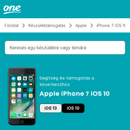
Átugrás, tovább a tartalomhoz
Főoldal
Készüléktámogatás
Apple
iPhone 7 iOS 10
Gépelés közben megjelennek a keresési javaslatok 
Segítség és támogatás a
következőhöz
Apple iPhone 7 iOS 10
iOS 13
iOS 10