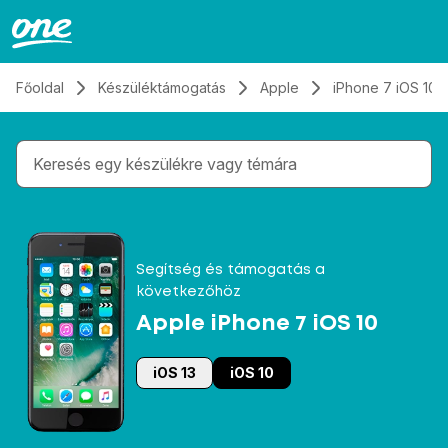
Átugrás, tovább a tartalomhoz
Főoldal
Készüléktámogatás
Apple
iPhone 7 iOS 10
Gépelés közben megjelennek a keresési javaslatok 
Segítség és támogatás a
következőhöz
Apple iPhone 7 iOS 10
iOS 13
iOS 10