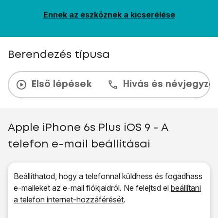
Ennek az eszköznek a kicserélése
Berendezés típusa
Első lépések
Hívás és névjegyzé
Apple iPhone 6s Plus iOS 9 - A
telefon e-mail beállításai
Beállíthatod, hogy a telefonnal küldhess és fogadhass
e-maileket az e-mail fiókjaidról. Ne felejtsd el
beállítani
a telefon internet-hozzáférését
.