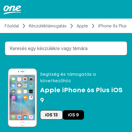
Átugrás, tovább a tartalomhoz
Főoldal
Készüléktámogatás
Apple
iPhone 6s Plus i
Gépelés közben megjelennek a keresési javaslatok 
Segítség és támogatás a
következőhöz
Apple iPhone 6s Plus iOS
9
iOS 13
iOS 9