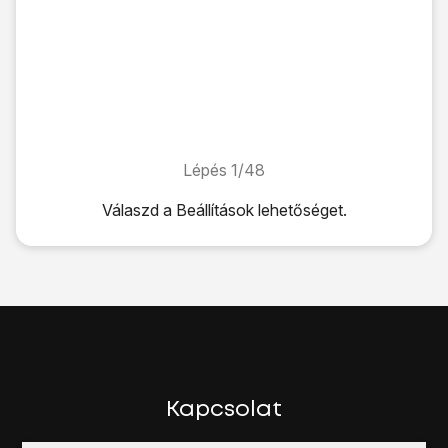
Lépés 1/48
Lépés 1/48
Válaszd a
Beállítások
lehetőséget.
Válaszd a
Beállítások
lehetőséget.
Válaszd a
Mail, Kontaktok, Naptárak
lehetőséget.
Válaszd a
Fiók hozzáadása
lehetőséget.
Válaszd ki
a kívánt szolgáltatót
vagy az
Egyéb
lehetőséget
Ha
egy szolgáltatót
választottál:
Kövesd a kijelzőn megjelenő utasításokat a bejelentkezésh
Ha az
Egyéb
lehetőséget választod:
Válaszd a
Mail-fiók hozzáadása
lehetőséget.
Kapcsolat
Kattints a
Név
mezőre, és írd be azt a nevet, ami szeretné