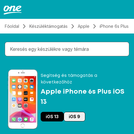
Átugrás, tovább a tartalomhoz
Főoldal
Készüléktámogatás
Apple
iPhone 6s Plus iO
Gépelés közben megjelennek a keresési javaslatok 
Segítség és támogatás a
következőhöz
Apple iPhone 6s Plus iOS
13
iOS 13
iOS 9