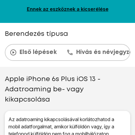
Ennek az eszköznek a kicserélése
Berendezés típusa
Első lépések
Hívás és névjegyzé
Apple iPhone 6s Plus iOS 13 -
Adatroaming be- vagy
kikapcsolása
Az adatroaming kikapcsolásával korlátozhatod a
mobil adatforgalmat, amikor külföldön vagy, így a
telefonod külföldön nem fog a mobilhálózaton