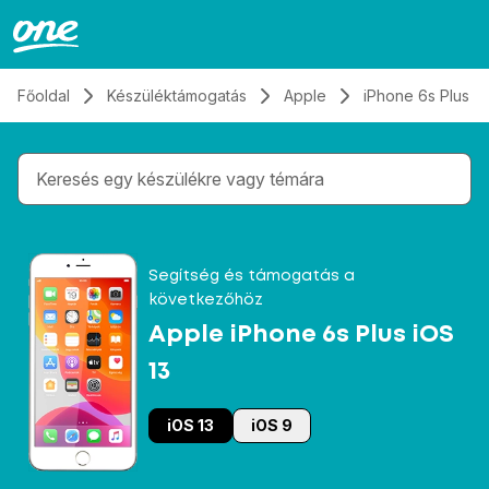
Átugrás, tovább a tartalomhoz
Főoldal
Készüléktámogatás
Apple
iPhone 6s Plus iO
Gépelés közben megjelennek a keresési javaslatok 
Segítség és támogatás a
következőhöz
Apple iPhone 6s Plus iOS
13
iOS 13
iOS 9