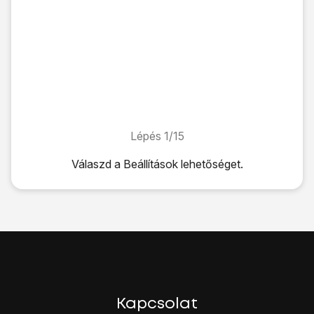
Lépés 1/15
Lépés 1/15
Válaszd a
Beállítások
lehetőséget.
Válaszd a
Beállítások
lehetőséget.
Válaszd az
Általános
lehetőséget.
Válaszd az
Alaphelyzetbe állítás
lehetőséget.
Az alábbi lehetőségek közül választhatsz:
Csak a beállítások törlése, lásd 2a.
Beállítások és tartalom törlése, lásd 2b.
Válaszd a
Beállítások alaphelyzetbe állítása
lehetőséget.
Válaszd a
Beállítások alaphelyzetbe állítása
lehetőséget.
Kapcsolat