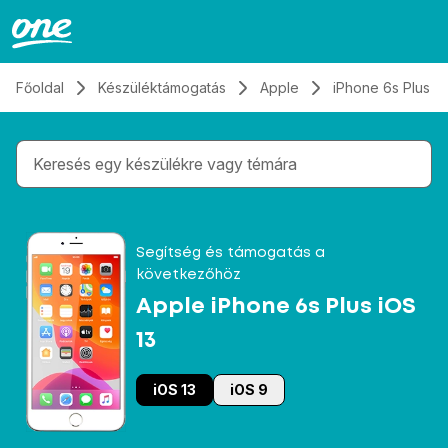
Átugrás, tovább a tartalomhoz
Főoldal
Készüléktámogatás
Apple
iPhone 6s Plus iO
Gépelés közben megjelennek a keresési javaslatok 
Segítség és támogatás a
következőhöz
Apple iPhone 6s Plus iOS
13
iOS 13
iOS 9