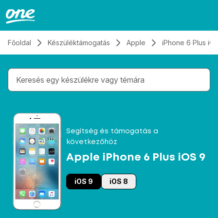
Átugrás, tovább a tartalomhoz
Főoldal
Készüléktámogatás
Apple
iPhone 6 Plus iO
Gépelés közben megjelennek a keresési javaslatok 
Segítség és támogatás a
következőhöz
Apple iPhone 6 Plus iOS 9
iOS 9
iOS 8