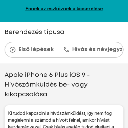
Ennek az eszköznek a kicserélése
Berendezés típusa
Első lépések
Hívás és névjegyzé
Apple iPhone 6 Plus iOS 9 -
Hívószámküldés be- vagy
kikapcsolása
Ki tudod kapcsolni a hívószámküldést, így nem fog
megjelenni a számod a hívott félnél, amikor hívást
kezdeményezel. Csak hívás esetén tudod elrejteni a