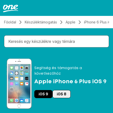
Átugrás, tovább a tartalomhoz
Főoldal
Készüléktámogatás
Apple
iPhone 6 Plus iO
Gépelés közben megjelennek a keresési javaslatok 
Segítség és támogatás a
következőhöz
Apple iPhone 6 Plus iOS 9
iOS 9
iOS 8