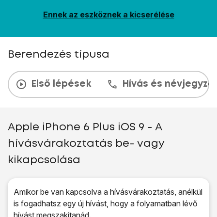
Ennek az eszköznek a kicserélése
Berendezés típusa
Első lépések
Hívás és névjegyzé
Apple iPhone 6 Plus iOS 9 - A
hívásvárakoztatás be- vagy
kikapcsolása
Amikor be van kapcsolva a hívásvárakoztatás, anélkül
is fogadhatsz egy új hívást, hogy a folyamatban lévő
hívást megszakítanád.