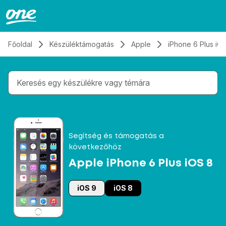
Átugrás, tovább a tartalomhoz
Főoldal
Készüléktámogatás
Apple
iPhone 6 Plus iO
Gépelés közben megjelennek a keresési javaslatok 
Segítség és támogatás a
következőhöz
Apple iPhone 6 Plus iOS 8
iOS 9
iOS 8