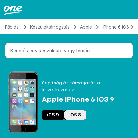
Átugrás, tovább a tartalomhoz
Főoldal
Készüléktámogatás
Apple
iPhone 6 iOS 9
Gépelés közben megjelennek a keresési javaslatok 
Segítség és támogatás a
következőhöz
Apple iPhone 6 iOS 9
iOS 9
iOS 8