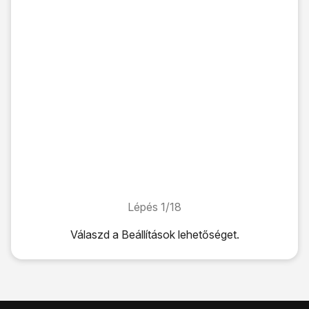
Lépés 1/18
Lépés 1/18
Válaszd a
Beállítások
lehetőséget.
Válaszd a
Beállítások
lehetőséget.
Válaszd a
Touch ID és jelkód
lehetőséget.
Az alábbi lehetőségek közül választhatsz:
Képernyőzár használatának bekapcsolása, lásd 2a.