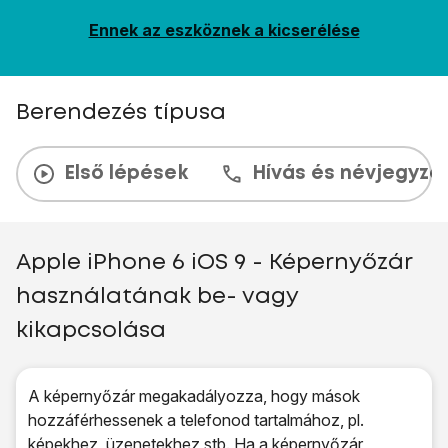
Ennek az eszköznek a kicserélése
Berendezés típusa
Első lépések
Hívás és névjegyzé
Apple iPhone 6 iOS 9 - Képernyőzár
használatának be- vagy
kikapcsolása
A képernyőzár megakadályozza, hogy mások
hozzáférhessenek a telefonod tartalmához, pl.
képekhez, üzenetekhez stb. Ha a képernyőzár