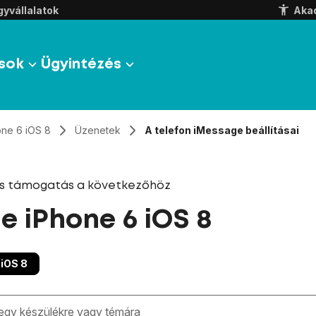
yvállalatok
Aka
sok
Ügyintézés
one 6 iOS 8
Üzenetek
A telefon iMessage beállításai
és támogatás a következőhöz
e iPhone 6 iOS 8
iOS 8
zben megjelennek a keresési javaslatok a mező alatt