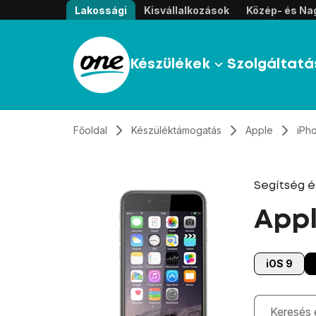
Átugrás, tovább a tartalomhoz
Lakossági
Kisvállalkozások
Közép- és Nag
Készülékek
Szolgáltatá
Főoldal
Készüléktámogatás
Apple
iPh
Segítség 
Appl
iOS 9
Gépelés kö