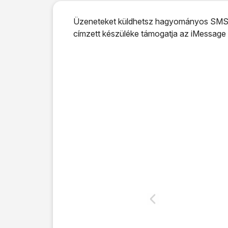
Üzeneteket küldhetsz hagyományos SMS-ké
címzett készüléke támogatja az iMessage f