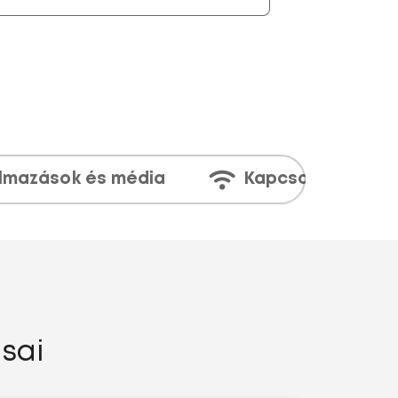
lmazások és média
Kapcsolatok
ásai