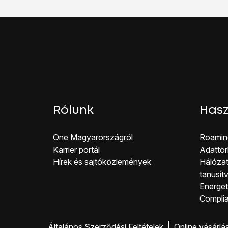
Válaszd a
Küldés és f
Ha még nem jelentkezt
Válaszd az
Apple ID 
Kövesd a kijelzőn meg
Válaszd a
Másik e-mai
Írd be a kívánt e-mail 
Ahhoz, hogy visszatér
A befejezéshez és ah
Rólunk
Hasz
One Magyar országról
Roamin
Karrier portál
Adattör
Hírek és sajtóközlemények
Hálózat
tanusít
Energeti
Co mpli
Általános Szerződési Feltételek
Online vásárlá