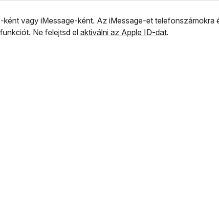
nt vagy iMessage-ként. Az iMessage-et telefonszámokra és e
unkciót. Ne felejtsd el
aktiválni az Apple ID-dat
.