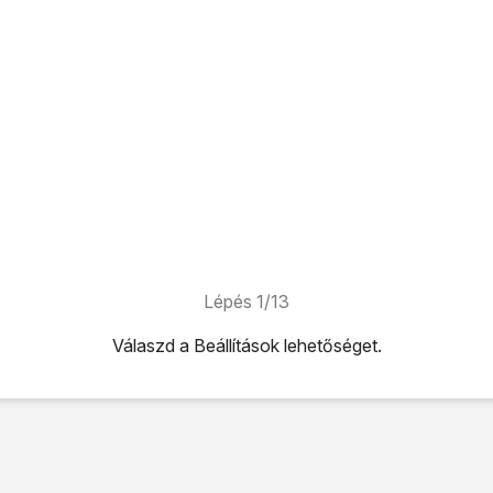
Lépés 1/13
Válaszd a
Beállítások
lehetőséget.
ehetőséget.
ehetőséget.
 melletti csúszkára
úgy, hogy a kijelző azt mutassa, hogy be v
ák küldése" melletti csúszkára
a funkció be- vagy kikapcsolás
-ként" melletti csúszkára
a funkció be- vagy kikapcsolásához