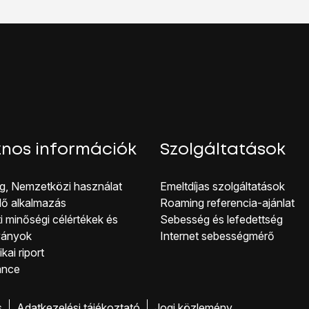
ogadás
lehetőséget.
él be az Apple ID-dal:
haszn. az iMessage-hez
lehetőséget.
jelenő utasításokat a bejelentkezéshez.
l hozzáadása...
lehetőséget.
címet, és válaszd a
Return
lehetőséget.
hess a beállításokhoz, válaszd az
Üzenetek
lehetőséget.
hoz, hogy visszatérhess a főképernyőhöz, nyomd meg
a főg
nos információk
Szolgáltatások
g, Nemzetközi használat
Emeltdíjas szolgáltatások
lő alkalmazás
Roaming referencia-ajánlat
i minőségi célérté kek és
Sebesség és lefedettség
ványok
Internet sebességmérő
kai riport
ance
s
Adatkezelési tájékoztató
Jogi közlemény