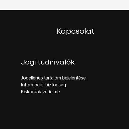
Kapcsolat
ombot
.
Jogi tudnivalók
Jogellenes ta rtalom bejelentése
Inf ormáció-biztonság
Kiskorúak véd elme