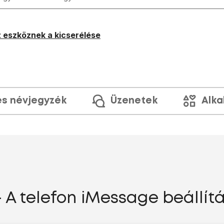
 eszköznek a kicserélése
és névjegyzék
Üzenetek
Alka
- A telefon iMessage beállít