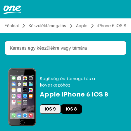
Átugrás, tovább a tartalomhoz
Főoldal
Készüléktámogatás
Apple
iPhone 6 iOS 8
Gépelés közben megjelennek a keresési javaslatok 
Segítség és támogatás a
következőhöz
Apple iPhone 6 iOS 8
iOS 9
iOS 8