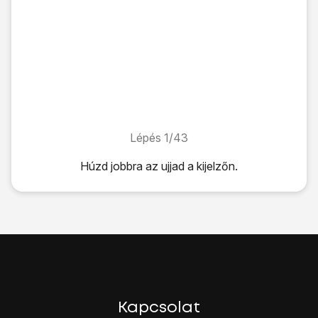
Lépés 1/43
Lépés 1/43
Húzd jobbra az ujjad a kijelzőn.
Húzd jobbra az ujjad a kijelzőn.
Válaszd a
Feloldás
lehetőséget.
Írd be a PIN-kódot, és válaszd az
OK
lehetőséget.
Ha a telefon elutasítja a SIM-kártyát:
Fordulj a kereskedőhöz vagy a szolgáltatóhoz, ahol vetted 
Válaszd ki
a kívánt nyelvet
.
Válaszd ki
a kívánt országot vagy régiót
.
A telefon Wi-Fi-n keresztül történő aktiválásához:
Kapcsolat