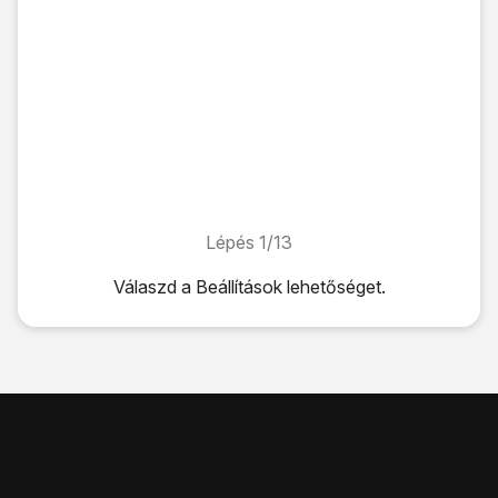
Lépés 1/13
Lépés 1/13
Válaszd a
Beállítások
lehetőséget.
Válaszd a
Beállítások
lehetőséget.
Válaszd az
Általános
lehetőséget.
Válaszd a
Visszaállítás
lehetőséget.
Az alábbi lehetőségek közül választhatsz:
Csak a beállítások törlése, lásd 2a.
Beállítások és tartalom törlése, lásd 2b.
Válaszd az
Összes beállítás törlése
lehetőséget.