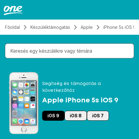
Átugrás, tovább a tartalomhoz
Főoldal
Készüléktámogatás
Apple
iPhone 5s iOS 9
Gépelés közben megjelennek a keresési javaslatok 
Segítség és támogatás a
következőhöz
Apple iPhone 5s iOS 9
iOS 9
iOS 8
iOS 7