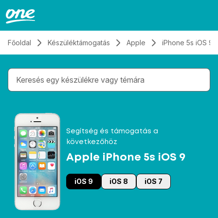
Átugrás, tovább a tartalomhoz
Főoldal
Készüléktámogatás
Apple
iPhone 5s iOS 9
Gépelés közben megjelennek a keresési javaslatok 
Segítség és támogatás a
következőhöz
Apple iPhone 5s iOS 9
iOS 9
iOS 8
iOS 7