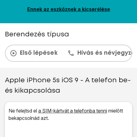
Ennek az eszköznek a kicserélése
Berendezés típusa
Első lépések
Hívás és névjegyzé
Apple iPhone 5s iOS 9 - A telefon be-
és kikapcsolása
Ne felejtsd el
a SIM-kártyát a telefonba tenni
mielőtt
bekapcsolnád azt.