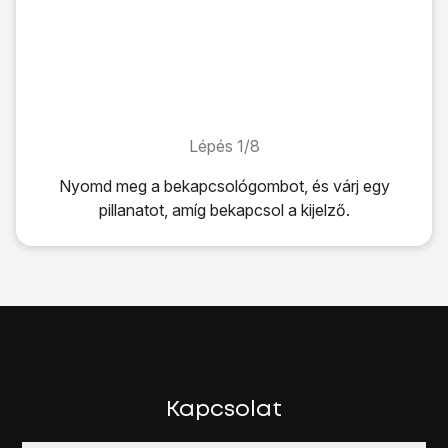
Lépés 1/8
Lépés 1/8
Nyomd meg
a bekapcsológombot
, és várj egy
pillanatot, amíg bekapcsol a kijelző.
Nyomd meg
a bekapcsológombot
, és várj egy pillanatot, 
Húzd jobbra az ujjad a kijelzőn.
Válaszd a
Feloldás
lehetőséget.
Írd be a PIN-kódot, és válaszd az
OK
lehetőséget.
Ha a telefon elutasítja a SIM-kártyát:
Fordulj a kereskedőhöz vagy a szolgáltatóhoz, ahol vetted 
Nyomd meg
a bekapcsológombot
, és egy pillanatig tarts
Húzd el jobbra
a nyilat
a telefon kikapcsolásához.
Kapcsolat