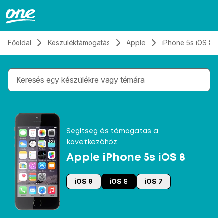
Átugrás, tovább a tartalomhoz
Főoldal
Készüléktámogatás
Apple
iPhone 5s iOS 8
Gépelés közben megjelennek a keresési javaslatok 
Segítség és támogatás a
következőhöz
Apple iPhone 5s iOS 8
iOS 9
iOS 8
iOS 7