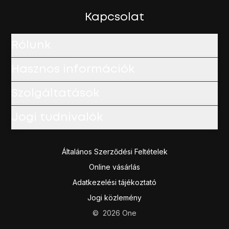
Ha feltöltőkártyád van:
Írd be a
internet
címet.
Kapcsolat
Válaszd a
Mobiltelefon
lehetőséget.
Válaszd a
Beállítások
lehetőséget.
Rólunk
A befejezéshez és ahhoz, hogy visszatérhess a főképe
Hasznos információk
Szolgáltatások
Jogi tudnivalók
Általános Szerződési Feltételek
Online vásárlás
Adatkezelési tájékoztató
Jogi közlemény
©
2026
One