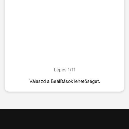
Lépés 1/11
Lépés 1/11
Válaszd a
Beállítások
lehetőséget.
Válaszd a
Beállítások
lehetőséget.
Válaszd a
Mobiltelefon
lehetőséget.
Válaszd a
Mobil adathálózat
lehetőséget.
Kattints a
"MOBIL ADATOK" alatti "APN" mezőre
.
Ha előfizetésed van:
Írd be az
internet
címet.