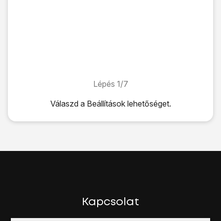
Lépés 1/7
Lépés 1/7
Válaszd a
Beállítások
lehetőséget.
Válaszd a
Beállítások
lehetőséget.
Válaszd a
Wi-Fi
lehetőséget.
Kattints a
"Wi-Fi" melletti csúszkára
úgy, hogy a kijelző a
Megjelenik a kijelzőn az elérhető Wi-Fi hálózatok listája.
Válaszd ki
a kívánt Wi-Fi hálózatot
.
Kövesd a kijelzőn megjelenő utasításokat a biztonsági be
A befejezéshez és ahhoz, hogy visszatérhess a főképe
Kapcsolat