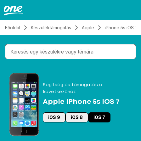
Átugrás, tovább a tartalomhoz
Főoldal
Készüléktámogatás
Apple
iPhone 5s iOS 7
Gépelés közben megjelennek a keresési javaslatok 
Segítség és támogatás a
következőhöz
Apple iPhone 5s iOS 7
iOS 9
iOS 8
iOS 7