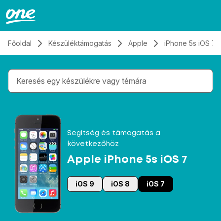
Átugrás, tovább a tartalomhoz
Főoldal
Készüléktámogatás
Apple
iPhone 5s iOS 7
Gépelés közben megjelennek a keresési javaslatok 
Segítség és támogatás a
következőhöz
Apple iPhone 5s iOS 7
iOS 9
iOS 8
iOS 7